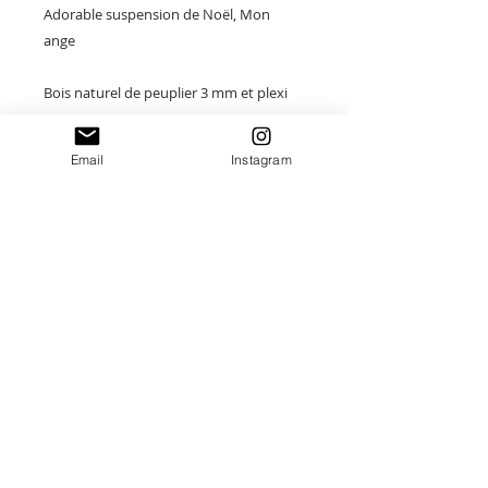
Adorable suspension de Noël, Mon
ange
Bois naturel de peuplier 3 mm et plexi
miroir
Email
Instagram
Taille : 7x10cm
Merci de saisir toutes les informations
nécessaires ❤
Paiement sécurisé
Envoi suivi
Fait main en France
Idées cadeaux Uniques