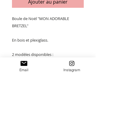
Ajouter au panier
Boule de Noël "MON ADORABLE
BRETZEL"
En bois et plexiglass.
2 modèles disponibles :
Taille Grand modèle : 12 x 11 cm
Email
Instagram
Taille Petit modèle : 9 x 8,5cm
Merci de saisir toutes les informations
nécessaires ❤