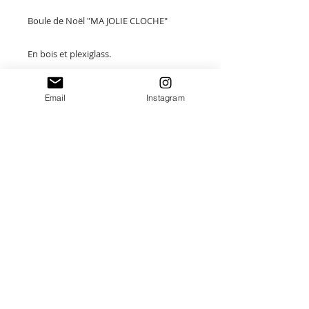
Boule de Noël "MA JOLIE CLOCHE"
En bois et plexiglass.
2 modèles disponibles :
Email
Instagram
Taille : 10 x 13.5 cm
Merci de saisir toutes les informations
nécessaires ❤
Paiement sécurisé
Envoi suivi
Fait main en France
Idées cadeaux Uniques