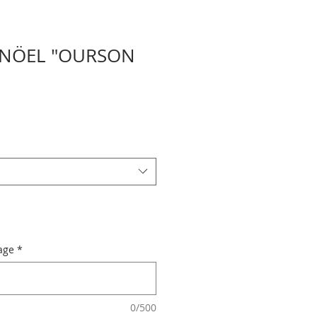
 NÖEL "OURSON
age
*
0/500